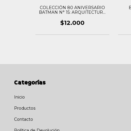
Reglas Del
COLECCIÓN 80 ANIVERSARIO
B
so
BATMAN N° 15: ARQUITECTURA
MORTAL
0
$12.000
Categorías
Inicio
Productos
Contacto
Política de Devolución