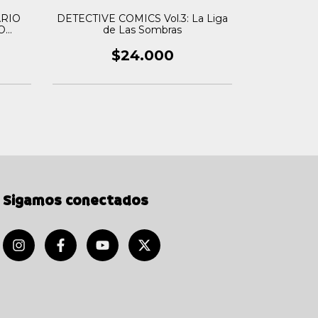
ARIO
DETECTIVE COMICS Vol.3: La Liga
BATMAN Vol
O
de Las Sombras
Broma
O
$24.000
Sigamos conectados