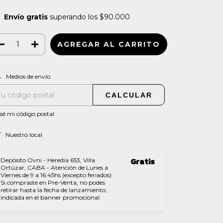
Envío gratis
superando los
$90.000
CAMBIAR CP
regas para el CP:
Medios de envío
CALCULAR
sé mi código postal
Nuestro local
Depósito Ovni - Heredia 653, Villa
Gratis
Ortúzar, CABA - Atención de Lunes a
Viernes de 9 a 16:45hs (excepto feriados)
Si compraste en Pre-Venta, no podes
retirar hasta la fecha de lanzamiento,
indicada en el banner promocional.