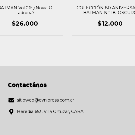
ATMAN Vol.06: ¿Novia O
COLECCIÓN 80 ANIVERS
Ladrona?
BATMAN N° 18: OSCUR
PRÍNCIPE ENCANTAD
$26.000
$12.000
Contactános
sitioweb@ovnipress.com.ar
Heredia 653, Villa Ortúzar, CABA