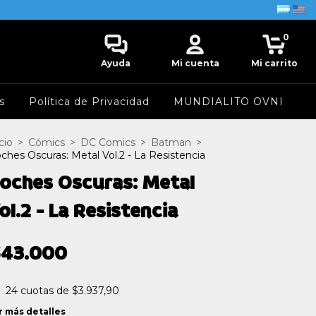
0
Ayuda
Mi cuenta
Mi carrito
s
Política de Privacidad
MUNDIALITO OVNI
cio
>
Cómics
>
DC Comics
>
Batman
>
ches Oscuras: Metal Vol.2 - La Resistencia
oches Oscuras: Metal
ol.2 - La Resistencia
$43.000
24
cuotas de
$3.937,90
r más detalles