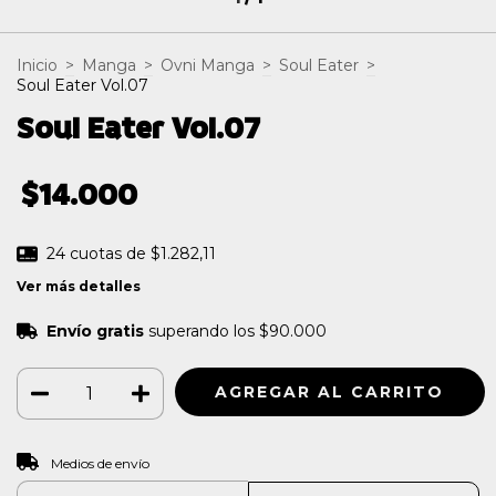
Inicio
>
Manga
>
Ovni Manga
>
Soul Eater
>
Soul Eater Vol.07
Soul Eater Vol.07
$14.000
24
cuotas de
$1.282,11
Ver más detalles
Envío gratis
superando los
$90.000
CAMBIAR CP
Entregas para el CP:
Medios de envío