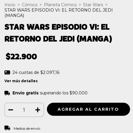
Inicio
>
Cómics
>
Planeta Cómics
>
Star Wars
>
STAR WARS EPISODIO VI: EL RETORNO DEL JEDI
(MANGA)
STAR WARS EPISODIO VI: EL
RETORNO DEL JEDI (MANGA)
$22.900
24
cuotas de
$2.097,16
Ver más detalles
Envío gratis
superando los
$90.000
CAMBIAR CP
Entregas para el CP:
Medios de envío