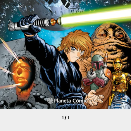
1
/
1