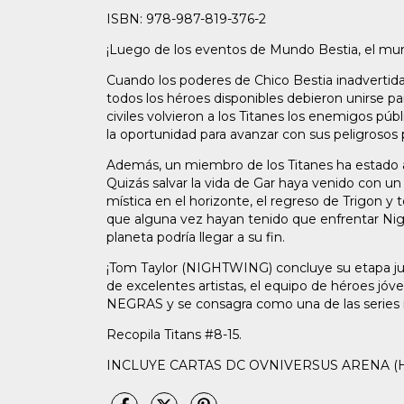
ISBN: 978-987-819-376-2
¡Luego de los eventos de Mundo Bestia, el mund
Cuando los poderes de Chico Bestia inadvertid
todos los héroes disponibles debieron unirse para
civiles volvieron a los Titanes los enemigos p
la oportunidad para avanzar con sus peligrosos 
Además, un miembro de los Titanes ha estado a
Quizás salvar la vida de Gar haya venido con 
mística en el horizonte, el regreso de Trigon y t
que alguna vez hayan tenido que enfrentar Nig
planeta podría llegar a su fin.
¡Tom Taylor (NIGHTWING) concluye su etapa junt
de excelentes artistas, el equipo de héroes j
NEGRAS y se consagra como una de las series m
Recopila Titans #8-15.
INCLUYE CARTAS DC OVNIVERSUS ARENA (Has