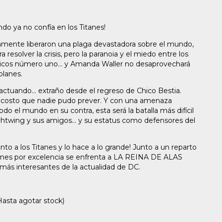
o ya no confía en los Titanes!
amente liberaron una plaga devastadora sobre el mundo,
 resolver la crisis, pero la paranoia y el miedo entre los
úblicos número uno... y Amanda Waller no desaprovechará
planes.
ctuando... extraño desde el regreso de Chico Bestia.
un costo que nadie pudo prever. Y con una amenaza
odo el mundo en su contra, esta será la batalla más difícil
htwing y sus amigos... y su estatus como defensores del
o a los Titanes y lo hace a lo grande! Junto a un reparto
óvenes por excelencia se enfrenta a LA REINA DE ALAS
ás interesantes de la actualidad de DC.
ta agotar stock)