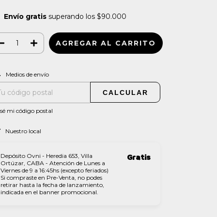
Envío gratis
superando los
$90.000
CAMBIAR CP
regas para el CP:
Medios de envío
CALCULAR
sé mi código postal
Nuestro local
Depósito Ovni - Heredia 653, Villa
Gratis
Ortúzar, CABA - Atención de Lunes a
Viernes de 9 a 16:45hs (excepto feriados)
Si compraste en Pre-Venta, no podes
retirar hasta la fecha de lanzamiento,
indicada en el banner promocional.