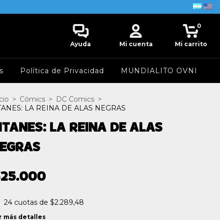
0
Ayuda
Mi cuenta
Mi carrito
s
Política de Privacidad
MUNDIALITO OVNI
cio
>
Cómics
>
DC Comics
>
TANES: LA REINA DE ALAS NEGRAS
ITANES: LA REINA DE ALAS
EGRAS
$25.000
24
cuotas de
$2.289,48
r más detalles