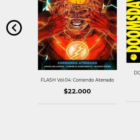
DO
los Villanos
FLASH Vol.04: Corriendo Aterrado
0
$22.000