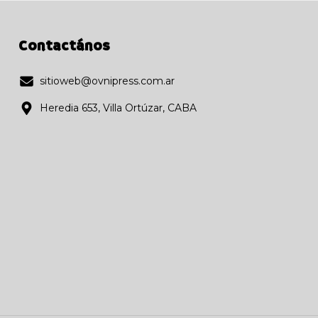
Contactános
sitioweb@ovnipress.com.ar
Heredia 653, Villa Ortúzar, CABA