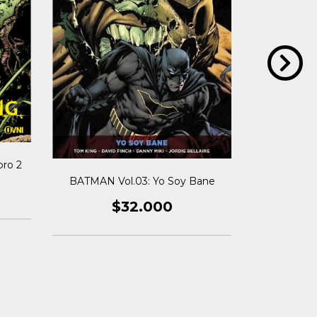
ro 2
BATMAN Vol.03: Yo Soy Bane
BATMAN Vo
C
$32.000