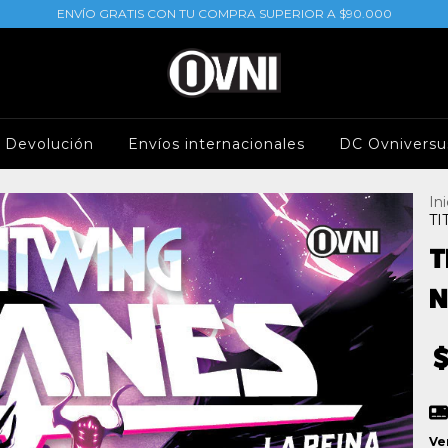
ENVÍO GRATIS CON TU COMPRA SUPERIOR A $90.000
e Devolución
Envíos internacionales
DC Ovniversu
Ini
TI
T
N
Ve