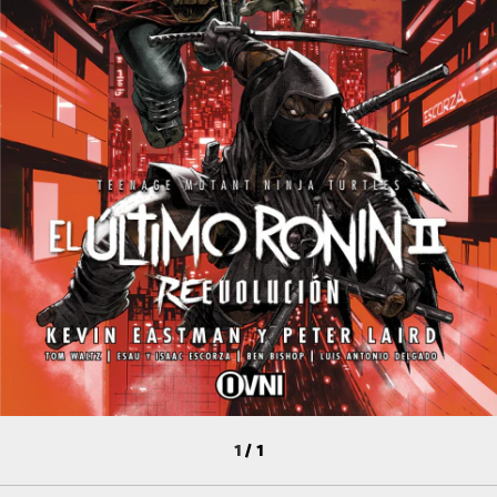
1
/
1