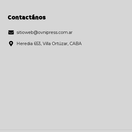
Contactános
sitioweb@ovnipress.com.ar
Heredia 653, Villa Ortúzar, CABA