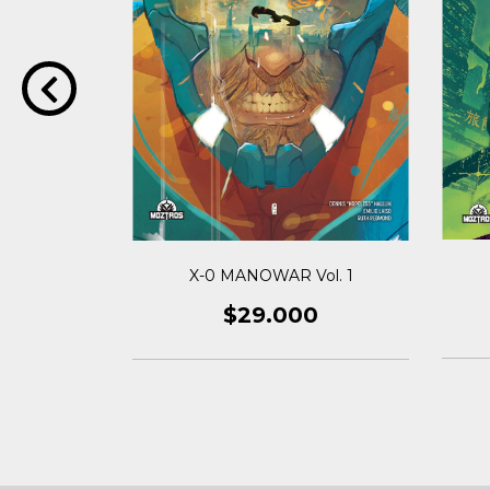
S
X-0 MANOWAR Vol. 1
0
$29.000