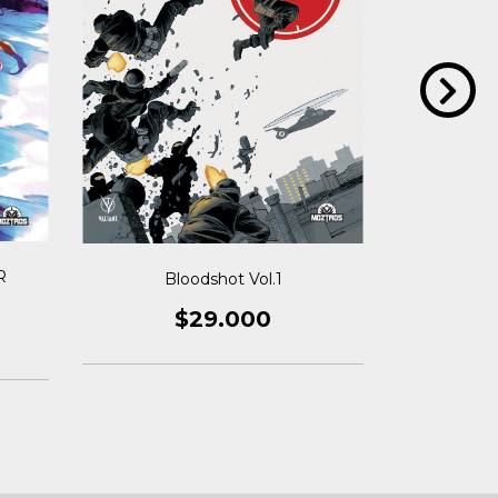
R
MONE
Bloodshot Vol.1
$29.000