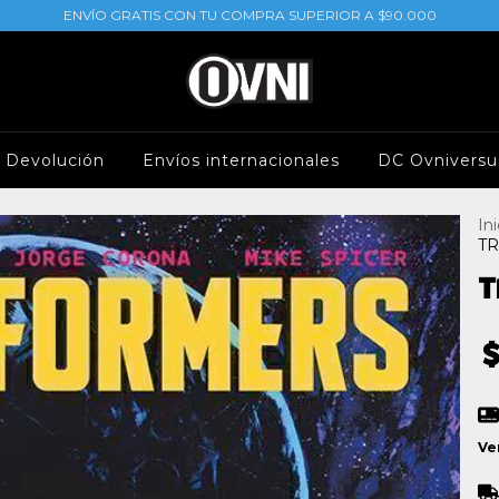
ENVÍO GRATIS CON TU COMPRA SUPERIOR A $90.000
e Devolución
Envíos internacionales
DC Ovniversu
Ini
TR
T
Ve