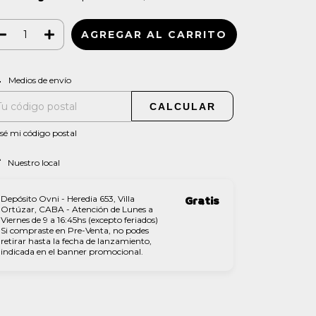
CAMBIAR CP
regas para el CP:
Medios de envío
CALCULAR
sé mi código postal
Nuestro local
Depósito Ovni - Heredia 653, Villa
Gratis
Ortúzar, CABA - Atención de Lunes a
Viernes de 9 a 16:45hs (excepto feriados)
Si compraste en Pre-Venta, no podes
retirar hasta la fecha de lanzamiento,
indicada en el banner promocional.