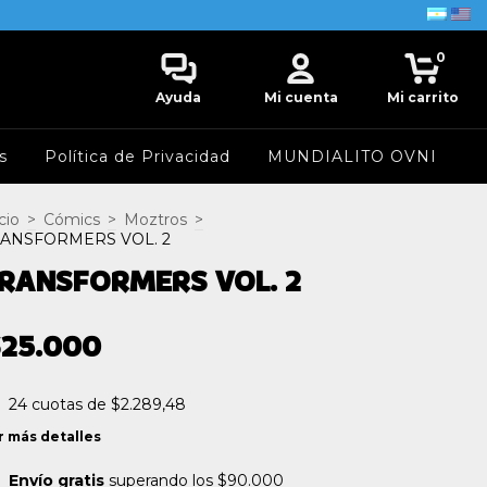
0
Ayuda
Mi cuenta
Mi carrito
s
Política de Privacidad
MUNDIALITO OVNI
cio
>
Cómics
>
Moztros
>
ANSFORMERS VOL. 2
RANSFORMERS VOL. 2
$25.000
24
cuotas de
$2.289,48
r más detalles
Envío gratis
superando los
$90.000