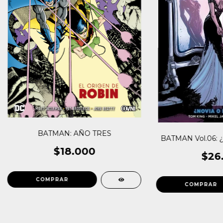
BATMAN: AÑO TRES
BATMAN Vol.06: ¿
$18.000
$26