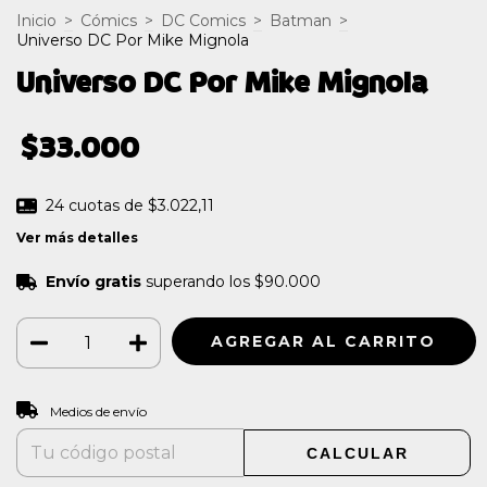
Inicio
>
Cómics
>
DC Comics
>
Batman
>
Universo DC Por Mike Mignola
Universo DC Por Mike Mignola
$33.000
24
cuotas de
$3.022,11
Ver más detalles
Envío gratis
superando los
$90.000
CAMBIAR CP
Entregas para el CP:
Medios de envío
CALCULAR