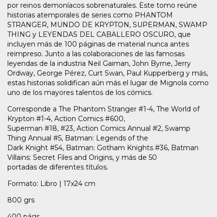
por reinos demoníacos sobrenaturales. Este tomo reúne
historias atemporales de series como PHANTOM
STRANGER, MUNDO DE KRYPTON, SUPERMAN, SWAMP
THING y LEYENDAS DEL CABALLERO OSCURO, que
incluyen más de 100 páginas de material nunca antes
reimpreso. Junto a las colaboraciones de las famosas
leyendas de la industria Neil Gaiman, John Byrne, Jerry
Ordway, George Pérez, Curt Swan, Paul Kupperberg y más,
estas historias solidifican aún más el lugar de Mignola como
uno de los mayores talentos de los cómics.
Corresponde a The Phantom Stranger #1-4, The World of
Krypton #1-4, Action Comics #600,
Superman #18, #23, Action Comics Annual #2, Swamp
Thing Annual #5, Batman: Legends of the
Dark Knight #54, Batman: Gotham Knights #36, Batman
Villains: Secret Files and Origins, y más de 50
portadas de diferentes títulos.
Formato: Libro | 17x24 cm
800 grs
400 págs