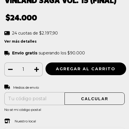
VINLAND SAGA VOL. 15 (FINAL)
$24.000
24
cuotas de
$2.197,90
Ver más detalles
Envío gratis
superando los
$90.000
CAMBIAR CP
Entregas para el CP:
Medios de envío
CALCULAR
No sé mi código postal
Nuestro local