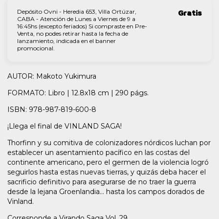
Depósito Ovni - Heredia 653, Villa Ortúzar,
Gratis
CABA - Atención de Lunes a Viernes de 9 a
16:45hs (excepto feriados) Si compraste en Pre-
Venta, no podes retirar hasta la fecha de
lanzamiento, indicada en el banner
promocional.
AUTOR: Makoto Yukimura
FORMATO: Libro | 12.8x18 cm | 290 págs.
ISBN: 978-987-819-600-8
¡Llega el final de VINLAND SAGA!
Thorfinn y su comitiva de colonizadores nórdicos luchan por
establecer un asentamiento pacífico en las costas del
continente americano, pero el germen de la violencia logró
seguirlos hasta estas nuevas tierras, y quizás deba hacer el
sacrificio definitivo para asegurarse de no traer la guerra
desde la lejana Groenlandia... hasta los campos dorados de
Vinland.
Corresponde a Virando Saga Vol. 29