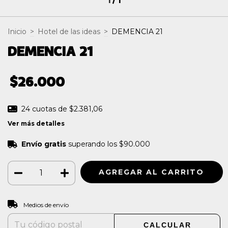
1
/
1
Inicio
>
Hotel de las ideas
>
DEMENCIA 21
DEMENCIA 21
$26.000
24
cuotas de
$2.381,06
Ver más detalles
Envío gratis
superando los
$90.000
CAMBIAR CP
Entregas para el CP:
Medios de envío
CALCULAR