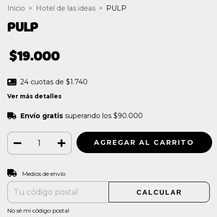
Inicio
>
Hotel de las ideas
>
PULP
PULP
$19.000
24
cuotas de
$1.740
Ver más detalles
Envío gratis
superando los
$90.000
CAMBIAR CP
Entregas para el CP:
Medios de envío
CALCULAR
No sé mi código postal