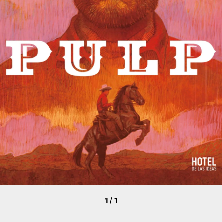
1
/
1