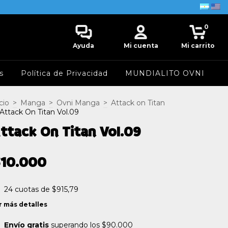
0
Ayuda
Mi cuenta
Mi carrito
s
Política de Privacidad
MUNDIALITO OVNI
cio
>
Manga
>
Ovni Manga
>
Attack on Titan
Attack On Titan Vol.09
ttack On Titan Vol.09
$10.000
24
cuotas de
$915,79
r más detalles
Envío gratis
superando los
$90.000