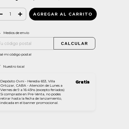
CAMBIAR CP
regas para el CP:
Medios de envío
CALCULAR
sé mi código postal
Nuestro local
Depósito Ovni - Heredia 653, Villa
Gratis
Ortúzar, CABA - Atención de Lunes a
Viernes de 9 a 16:45hs (excepto feriados)
Si compraste en Pre-Venta, no podes
retirar hasta la fecha de lanzamiento,
indicada en el banner promocional.