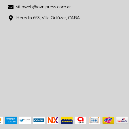
sitioweb@ovnipress.com.ar
Heredia 653, Villa Ortúzar, CABA