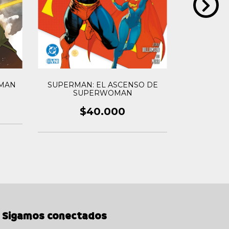
OMAN
DC C
SUPERMAN: EL ASCENSO DE
Superma
SUPERWOMAN
Gr
$40.000
Sigamos conectados