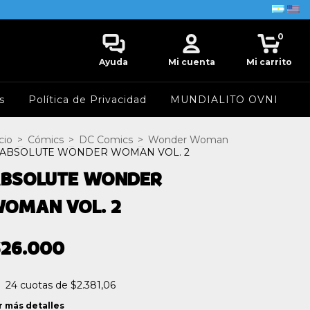
0
Ayuda
Mi cuenta
Mi carrito
s
Política de Privacidad
MUNDIALITO OVNI
cio
>
Cómics
>
DC Comics
>
Wonder Woman
ABSOLUTE WONDER WOMAN VOL. 2
BSOLUTE WONDER
OMAN VOL. 2
$26.000
24
cuotas de
$2.381,06
r más detalles