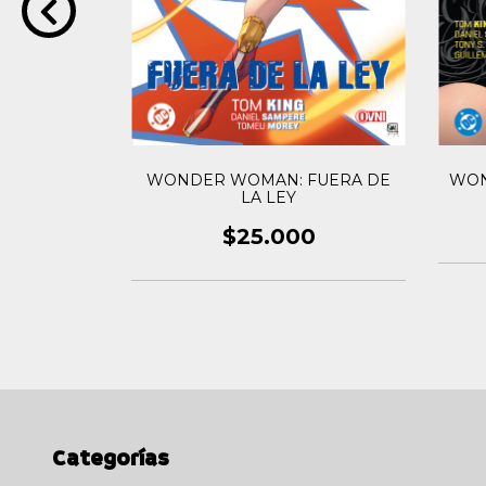
Año Uno
WON
WONDER WOMAN: FUERA DE
LA LEY
0
$25.000
Categorías