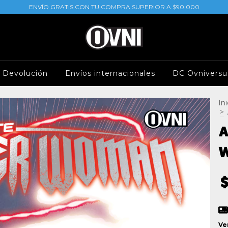
ENVÍO GRATIS CON TU COMPRA SUPERIOR A $90.000
e Devolución
Envíos internacionales
DC Ovniversu
Ini
>
A
W
Ve