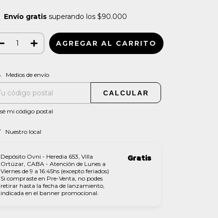
Envío gratis
superando los
$90.000
CAMBIAR CP
regas para el CP:
Medios de envío
CALCULAR
sé mi código postal
Nuestro local
Depósito Ovni - Heredia 653, Villa
Gratis
Ortúzar, CABA - Atención de Lunes a
Viernes de 9 a 16:45hs (excepto feriados)
Si compraste en Pre-Venta, no podes
retirar hasta la fecha de lanzamiento,
indicada en el banner promocional.