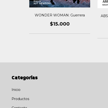
WONDER WOMAN: Guerrera
ro:
AB
ER WOMAN
$15.000
0
Categorías
Inicio
Productos