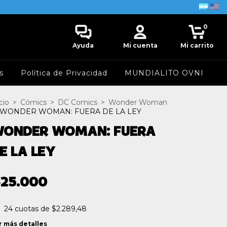
0
Ayuda
Mi cuenta
Mi carrito
s
Política de Privacidad
MUNDIALITO OVNI
cio
>
Cómics
>
DC Comics
>
Wonder Woman
WONDER WOMAN: FUERA DE LA LEY
ONDER WOMAN: FUERA
E LA LEY
$25.000
24
cuotas de
$2.289,48
r más detalles