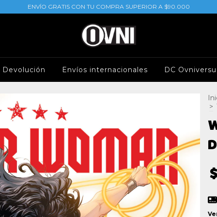
ENVÍO GRATIS CON TU COMPRA SUPERIOR A $90.000
e Devolución
Envíos internacionales
DC Ovniversu
Ini
>
W
D
Ve