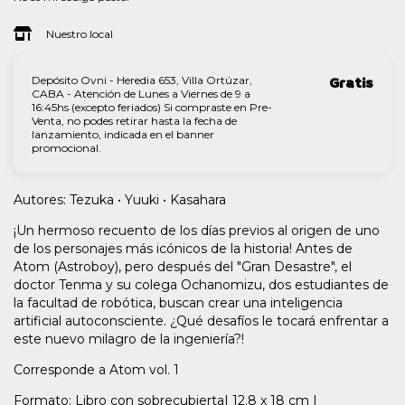
Nuestro local
Depósito Ovni - Heredia 653, Villa Ortúzar,
Gratis
CABA - Atención de Lunes a Viernes de 9 a
16:45hs (excepto feriados) Si compraste en Pre-
Venta, no podes retirar hasta la fecha de
lanzamiento, indicada en el banner
promocional.
Autores: Tezuka • Yuuki • Kasahara
¡Un hermoso recuento de los días previos al origen de uno
de los personajes más icónicos de la historia! Antes de
Atom (Astroboy), pero después del "Gran Desastre", el
doctor Tenma y su colega Ochanomizu, dos estudiantes de
la facultad de robótica, buscan crear una inteligencia
artificial autoconsciente. ¿Qué desafíos le tocará enfrentar a
este nuevo milagro de la ingeniería?!
Corresponde a Atom vol. 1
Formato: Libro con sobrecubierta| 12.8 x 18 cm |