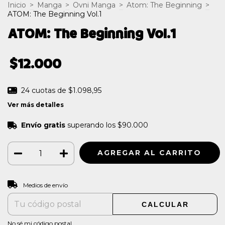
Inicio
>
Manga
>
Ovni Manga
>
Atom: The Beginning
>
ATOM: The Beginning Vol.1
ATOM: The Beginning Vol.1
$12.000
24
cuotas de
$1.098,95
Ver más detalles
Envío gratis
superando los
$90.000
CAMBIAR CP
Entregas para el CP:
Medios de envío
CALCULAR
No sé mi código postal