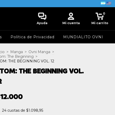
0
Ayuda
Mi cuenta
Mi carrito
s
Política de Privacidad
MUNDIALITO OVNI
cio
>
Manga
>
Ovni Manga
>
om: The Beginning
>
OM: THE BEGINNING VOL. 12
TOM: THE BEGINNING VOL.
2
12.000
24
cuotas de
$1.098,95