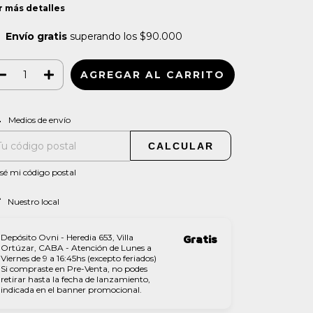
r más detalles
Envío gratis
superando los
$90.000
CAMBIAR CP
regas para el CP:
Medios de envío
CALCULAR
sé mi código postal
Nuestro local
Depósito Ovni - Heredia 653, Villa
Gratis
Ortúzar, CABA - Atención de Lunes a
Viernes de 9 a 16:45hs (excepto feriados)
Si compraste en Pre-Venta, no podes
retirar hasta la fecha de lanzamiento,
indicada en el banner promocional.