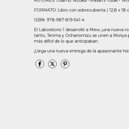
AUTORES: Osamu Tezuka • Masami Yuuki • Tets
FORMATO: Libro con sobrecubierta | 12,8 x 18 
ISBN: 978-987-819-541-4
El Laboratorio 1 desarrolló a Mew, ¡una nueva
tanto, Tenma y Ochanomizu se unen a Moriya par
más difícil de lo que anticipaban.
¡Llega una nueva entrega de la apasionante his