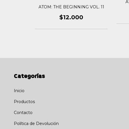
ng Vol.2
A
ATOM: THE BEGINNING VOL. 11
0
$12.000
Categorías
Inicio
Productos
Contacto
Política de Devolución