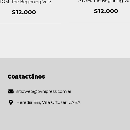
ATOM: The Beginning Vol
TOM: The Beginning Vol.3
$12.000
$12.000
Contactános
sitioweb@ovnipress.com.ar
Heredia 653, Villa Ortúzar, CABA