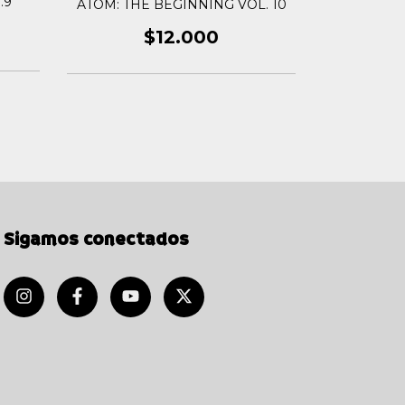
.9
ATOM: THE BEGINNING VOL. 10
ATOM: T
$12.000
Sigamos conectados