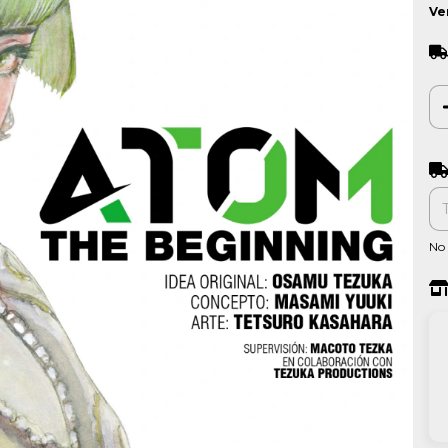
Ve
Ent
No 