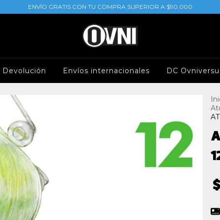
ENVÍO GRATIS CON TU COMPRA SUPERIOR A $90.000
e Devolución
Envíos internacionales
DC Ovniversu
Ini
At
AT
A
1
$