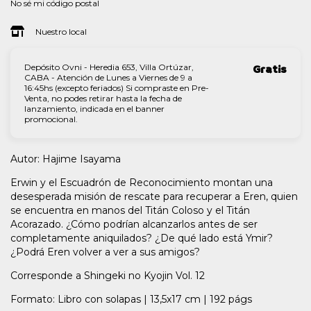
No sé mi código postal
Nuestro local
Depósito Ovni - Heredia 653, Villa Ortúzar,
Gratis
CABA - Atención de Lunes a Viernes de 9 a
16:45hs (excepto feriados) Si compraste en Pre-
Venta, no podes retirar hasta la fecha de
lanzamiento, indicada en el banner
promocional.
Autor: Hajime Isayama
Erwin y el Escuadrón de Reconocimiento montan una
desesperada misión de rescate para recuperar a Eren, quien
se encuentra en manos del Titán Coloso y el Titán
Acorazado. ¿Cómo podrían alcanzarlos antes de ser
completamente aniquilados? ¿De qué lado está Ymir?
¿Podrá Eren volver a ver a sus amigos?
Corresponde a Shingeki no Kyojin Vol. 12
Formato: Libro con solapas | 13,5x17 cm | 192 págs