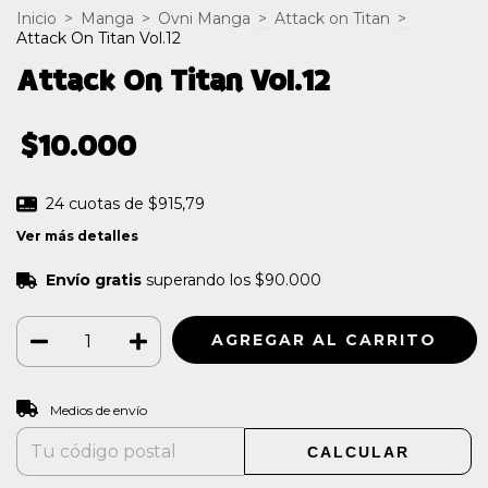
Inicio
>
Manga
>
Ovni Manga
>
Attack on Titan
>
Attack On Titan Vol.12
Attack On Titan Vol.12
$10.000
24
cuotas de
$915,79
Ver más detalles
Envío gratis
superando los
$90.000
CAMBIAR CP
Entregas para el CP:
Medios de envío
CALCULAR