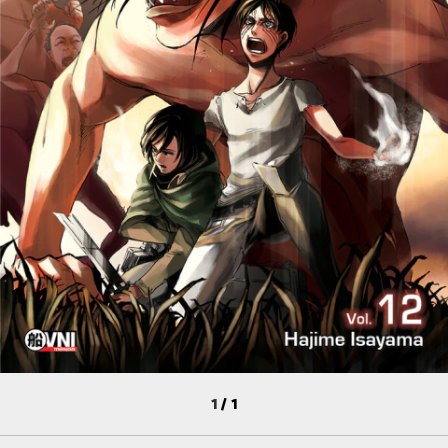
1
/
1