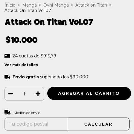
Inicio
>
Manga
>
Ovni Manga
>
Attack on Titan
>
Attack On Titan Vol.07
Attack On Titan Vol.07
$10.000
24
cuotas de
$915,79
Ver más detalles
Envío gratis
superando los
$90.000
CAMBIAR CP
Entregas para el CP:
Medios de envío
CALCULAR