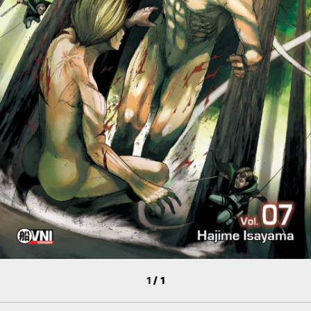
1
/
1