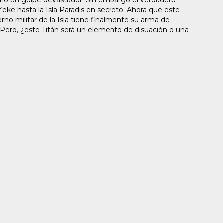
perio un golpe devastador. Sin embargo el verdadero
 Zeke hasta la Isla Paradis en secreto. Ahora que este
erno militar de la Isla tiene finalmente su arma de
. Pero, ¿este Titán será un elemento de disuación o una