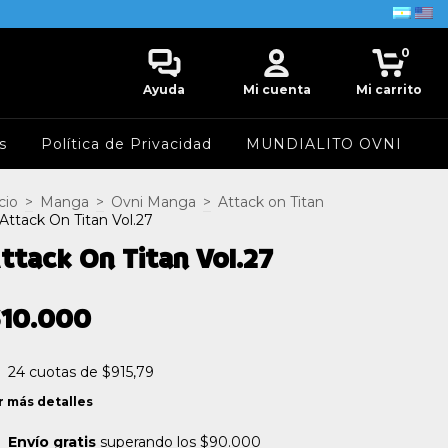
0
Ayuda
Mi cuenta
Mi carrito
s
Política de Privacidad
MUNDIALITO OVNI
cio
>
Manga
>
Ovni Manga
>
Attack on Titan
Attack On Titan Vol.27
ttack On Titan Vol.27
$10.000
24
cuotas de
$915,79
r más detalles
Envío gratis
superando los
$90.000