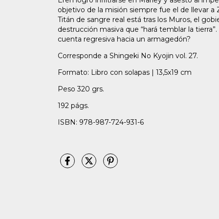
Eren logró infiltrarse en Marley y asestó al im
objetivo de la misión siempre fue el de llevar a
Titán de sangre real está tras los Muros, el gobi
destrucción masiva que “hará temblar la tierra”
cuenta regresiva hacia un armagedón?
Corresponde a Shingeki No Kyojin vol. 27.
Formato: Libro con solapas | 13,5x19 cm
Peso 320 grs.
192 págs.
ISBN: 978-987-724-931-6