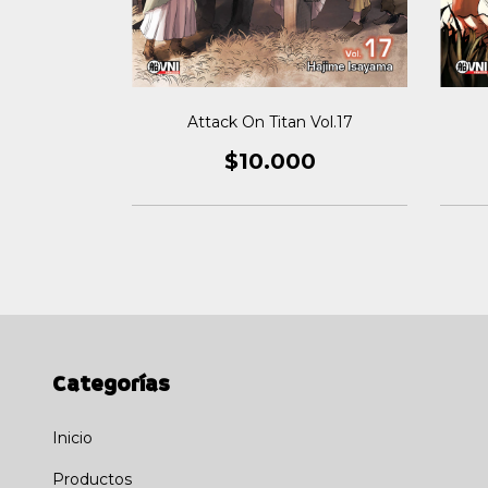
Vol.11
Attack On Titan Vol.17
0
$10.000
Categorías
Inicio
Productos