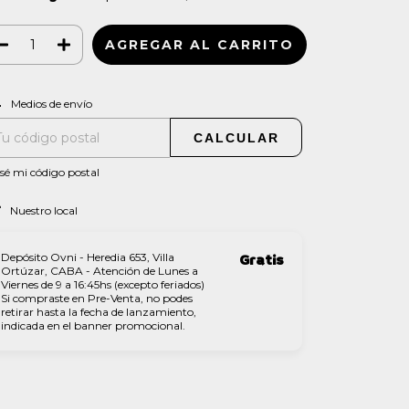
CAMBIAR CP
regas para el CP:
Medios de envío
CALCULAR
sé mi código postal
Nuestro local
Depósito Ovni - Heredia 653, Villa
Gratis
Ortúzar, CABA - Atención de Lunes a
Viernes de 9 a 16:45hs (excepto feriados)
Si compraste en Pre-Venta, no podes
retirar hasta la fecha de lanzamiento,
indicada en el banner promocional.