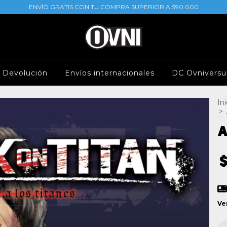
ENVÍO GRATIS CON TU COMPRA SUPERIOR A $90.000
e Devolución
Envíos internacionales
DC Ovniversu
Ini
>
A
Ve