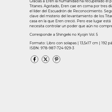
Gracias a Eren la humanidad ha recuperado el pu
Titanes. Agotado, Eren cae en coma por tres d
el líder del Escuadrón de Reconocimiento. Segu
clave del misterio del levantamiento de los Tit
casa en la que Eren creció. Pero ese lugar está en
necesita controlar un poder que aún no compr
Corresponde a Shingeki no Kyojin Vol. 5
Formato: Libro con solapas | 13,5x17 cm | 192 p
ISBN: 978-987-724-929-3