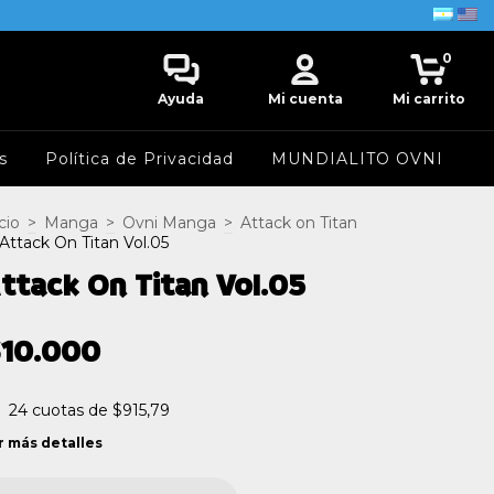
0
Ayuda
Mi cuenta
Mi carrito
s
Política de Privacidad
MUNDIALITO OVNI
cio
>
Manga
>
Ovni Manga
>
Attack on Titan
Attack On Titan Vol.05
ttack On Titan Vol.05
$10.000
24
cuotas de
$915,79
r más detalles