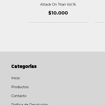
Vol.02
Attack On Titan Vol.16
0
$10.000
Categorías
Inicio
Productos
Contacto
Política de Devolución