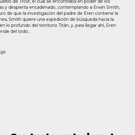
eblo de Trost, el cual se encontraba en poder de los
ías y despierta encadenado, contemplando a Erwin Smith,
ro de que la investigación del padre de Eren contiene la
anes, Smith quiere una expedición de búsqueda hacia la
 lo profundo del territorio Titán, y, para llegar ahí, Eren
ende del todo…
ágs