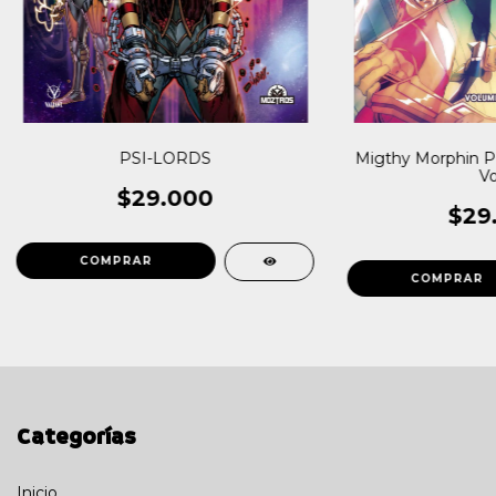
PSI-LORDS
Migthy Morphin
Vo
$29.000
$29
Categorías
Inicio