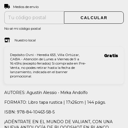
CAMBIAR CP
Entregas para el CP:
Medios de envío
CALCULAR
No sé mi código postal
Nuestro local
Depósito Ovni - Heredia 653, Villa Ortúzar,
Gratis
CABA - Atención de Lunes a Viernes de 9 a
16:45hs (excepto feriados) Si compraste en Pre-
Venta, no podes retirar hasta la fecha de
lanzamiento, indicada en el banner
promocional.
AUTORES: Agustín Alessio • Mirka Andolfo
FORMATO: Libro tapa rustica | 17x26cm | 144 págs.
ISBN: 978-84-10463-58-5
¡ADÉNTRATE EN EL MUNDO DE VALIANT, CON UNA
NUEVA ANTOLOGÍA DE BLOODSHOT EN BLANCO,