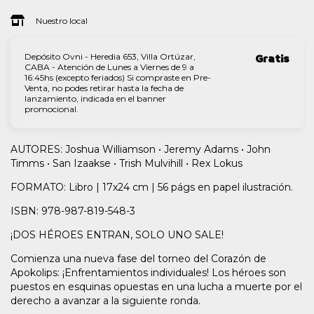
Nuestro local
Depósito Ovni - Heredia 653, Villa Ortúzar,
Gratis
CABA - Atención de Lunes a Viernes de 9 a
16:45hs (excepto feriados) Si compraste en Pre-
Venta, no podes retirar hasta la fecha de
lanzamiento, indicada en el banner
promocional.
AUTORES: Joshua Williamson • Jeremy Adams • John
Timms • San Izaakse • Trish Mulvihill • Rex Lokus
FORMATO: Libro | 17x24 cm | 56 págs en papel ilustración.
ISBN: 978-987-819-548-3
¡DOS HÉROES ENTRAN, SOLO UNO SALE!
Comienza una nueva fase del torneo del Corazón de
Apokolips: ¡Enfrentamientos individuales! Los héroes son
puestos en esquinas opuestas en una lucha a muerte por el
derecho a avanzar a la siguiente ronda.