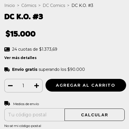
Inicio
>
Cómics
>
DC Comics
>
DC K.O. #3
DC K.O. #3
$15.000
24
cuotas de
$1.373,69
Ver más detalles
Envío gratis
superando los
$90.000
CAMBIAR CP
Entregas para el CP:
Medios de envío
CALCULAR
No sé mi código postal