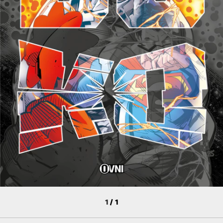
1
/
1