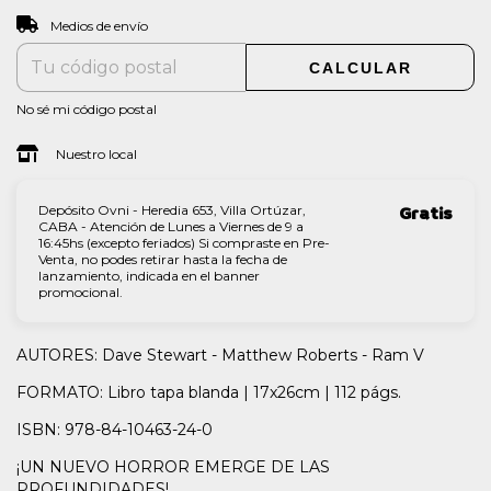
CAMBIAR CP
Entregas para el CP:
Medios de envío
CALCULAR
No sé mi código postal
Nuestro local
Depósito Ovni - Heredia 653, Villa Ortúzar,
Gratis
CABA - Atención de Lunes a Viernes de 9 a
16:45hs (excepto feriados) Si compraste en Pre-
Venta, no podes retirar hasta la fecha de
lanzamiento, indicada en el banner
promocional.
AUTORES: Dave Stewart - Matthew Roberts - Ram V
FORMATO: Libro tapa blanda | 17x26cm | 112 págs.
ISBN: 978-84-10463-24-0
¡UN NUEVO HORROR EMERGE DE LAS
PROFUNDIDADES!