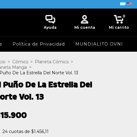
0
Ayuda
Mi cuenta
Mi carrito
s
Política de Privacidad
MUNDIALITO OVNI
cio
>
Cómics
>
Planeta Cómics
>
aneta Manga
>
 Puño De La Estrella Del Norte Vol. 13
l Puño De La Estrella Del
orte Vol. 13
15.900
24
cuotas de
$1.456,11