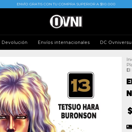
ENVÍO GRATIS CON TU COMPRA SUPERIOR A $90.000
e Devolución
Envíos internacionales
DC Ovniversu
Ini
Pl
El
E
N
$