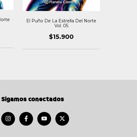
El Puño De 
Norte
El Puño De La Estrella Del Norte
Vol. 05
$15.900
Sigamos conectados