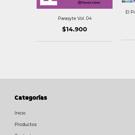
El P
la Del Norte
Parasyte Vol. 04
0
$14.900
Categorías
Inicio
Productos