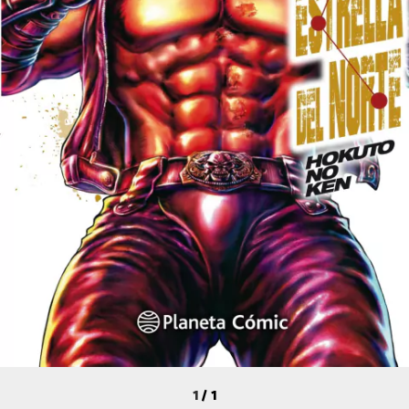
1
/
1