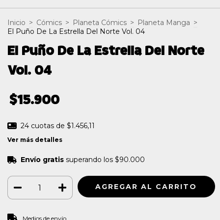
Inicio
>
Cómics
>
Planeta Cómics
>
Planeta Manga
>
El Puño De La Estrella Del Norte Vol. 04
El Puño De La Estrella Del Norte
Vol. 04
$15.900
24
cuotas de
$1.456,11
Ver más detalles
Envío gratis
superando los
$90.000
CAMBIAR CP
Entregas para el CP:
Medios de envío