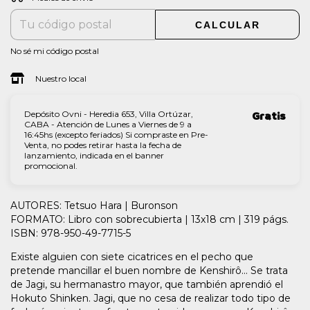
CALCULAR
No sé mi código postal
Nuestro local
Depósito Ovni - Heredia 653, Villa Ortúzar,
Gratis
CABA - Atención de Lunes a Viernes de 9 a
16:45hs (excepto feriados) Si compraste en Pre-
Venta, no podes retirar hasta la fecha de
lanzamiento, indicada en el banner
promocional.
AUTORES: Tetsuo Hara | Buronson
FORMATO: Libro con sobrecubierta | 13x18 cm | 319 págs.
ISBN: 978-950-49-7715-5
Existe alguien con siete cicatrices en el pecho que
pretende mancillar el buen nombre de Kenshirô... Se trata
de Jagi, su hermanastro mayor, que también aprendió el
Hokuto Shinken. Jagi, que no cesa de realizar todo tipo de