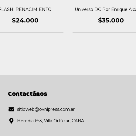
FLASH: RENACIMIENTO
Universo DC Por Enrique Alc
$24.000
$35.000
Contactános
sitioweb@ovnipress.com.ar
Heredia 653, Villa Ortúzar, CABA