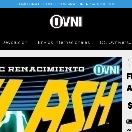
ENVÍO GRATIS CON TU COMPRA SUPERIOR A $90.000
e Devolución
Envíos internacionales
DC Ovniversu
Ini
FL
F
A
Ve