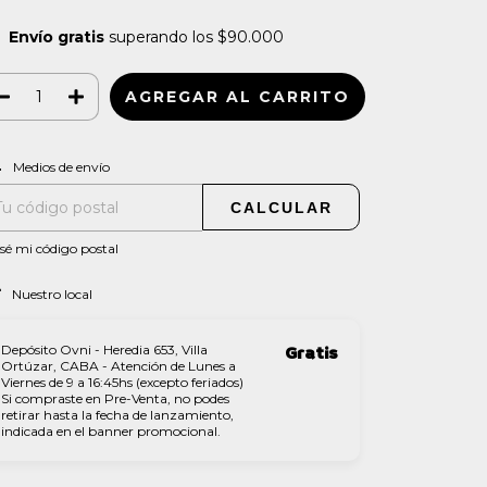
Envío gratis
superando los
$90.000
CAMBIAR CP
regas para el CP:
Medios de envío
CALCULAR
sé mi código postal
Nuestro local
Depósito Ovni - Heredia 653, Villa
Gratis
Ortúzar, CABA - Atención de Lunes a
Viernes de 9 a 16:45hs (excepto feriados)
Si compraste en Pre-Venta, no podes
retirar hasta la fecha de lanzamiento,
indicada en el banner promocional.