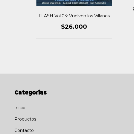
ino de los
s
FLASH Vol.03: Vuelven los Villanos
0
$26.000
Categorías
Inicio
Productos
Contacto