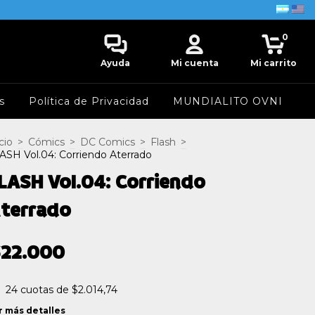
0
Ayuda
Mi cuenta
Mi carrito
s
Política de Privacidad
MUNDIALITO OVNI
cio
>
Cómics
>
DC Comics
>
Flash
>
ASH Vol.04: Corriendo Aterrado
LASH Vol.04: Corriendo
terrado
$22.000
24
cuotas de
$2.014,74
r más detalles