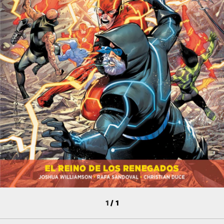
1
/
1