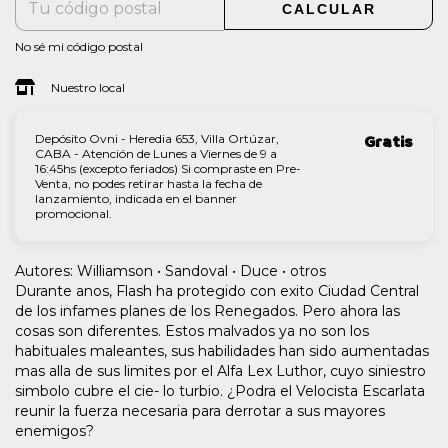
CALCULAR
No sé mi código postal
Nuestro local
Depósito Ovni - Heredia 653, Villa Ortúzar,
Gratis
CABA - Atención de Lunes a Viernes de 9 a
16:45hs (excepto feriados) Si compraste en Pre-
Venta, no podes retirar hasta la fecha de
lanzamiento, indicada en el banner
promocional.
Autores: Williamson • Sandoval • Duce • otros
Durante anos, Flash ha protegido con exito Ciudad Central
de los infames planes de los Renegados. Pero ahora las
cosas son diferentes. Estos malvados ya no son los
habituales maleantes, sus habilidades han sido aumentadas
mas alla de sus limites por el Alfa Lex Luthor, cuyo siniestro
simbolo cubre el cie- lo turbio. ¿Podra el Velocista Escarlata
reunir la fuerza necesaria para derrotar a sus mayores
enemigos?