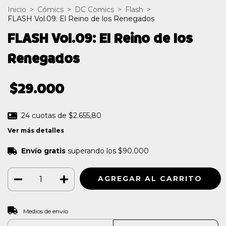
Inicio
>
Cómics
>
DC Comics
>
Flash
>
FLASH Vol.09: El Reino de los Renegados
FLASH Vol.09: El Reino de los
Renegados
$29.000
24
cuotas de
$2.655,80
Ver más detalles
Envío gratis
superando los
$90.000
CAMBIAR CP
Entregas para el CP:
Medios de envío