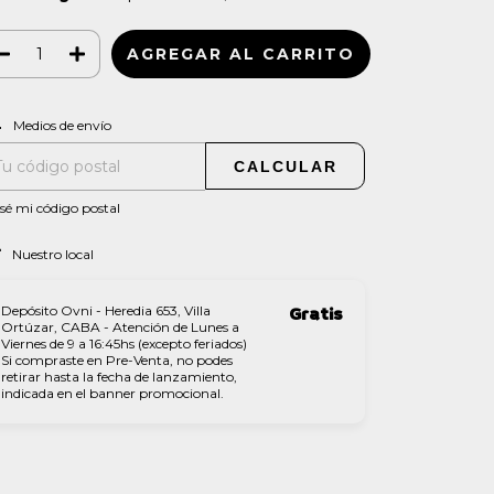
CAMBIAR CP
regas para el CP:
Medios de envío
CALCULAR
sé mi código postal
Nuestro local
Depósito Ovni - Heredia 653, Villa
Gratis
Ortúzar, CABA - Atención de Lunes a
Viernes de 9 a 16:45hs (excepto feriados)
Si compraste en Pre-Venta, no podes
retirar hasta la fecha de lanzamiento,
indicada en el banner promocional.