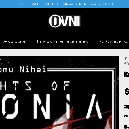
ENVÍO GRATIS CON TU COMPRA SUPERIOR A $90.000
e Devolución
Envíos internacionales
DC Ovniversu
Ini
Kn
K
Ve