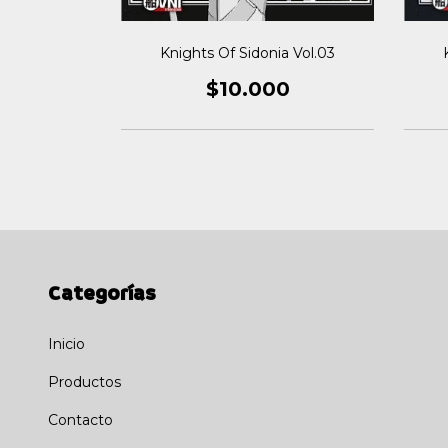
a Vol.04
Knights Of Sidonia Vol.03
0
$10.000
Categorías
Inicio
Productos
Contacto