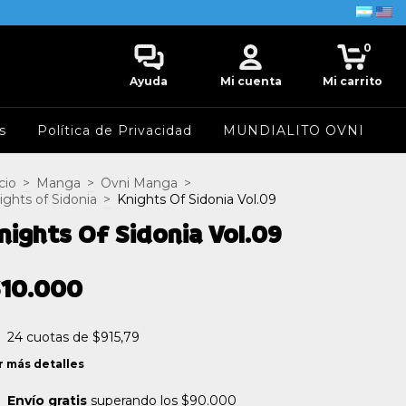
0
Ayuda
Mi cuenta
Mi carrito
s
Política de Privacidad
MUNDIALITO OVNI
cio
>
Manga
>
Ovni Manga
>
ights of Sidonia
>
Knights Of Sidonia Vol.09
nights Of Sidonia Vol.09
$10.000
24
cuotas de
$915,79
r más detalles
Envío gratis
superando los
$90.000