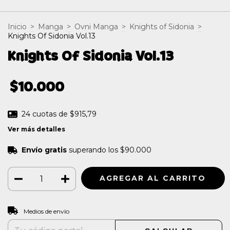
Inicio
>
Manga
>
Ovni Manga
>
Knights of Sidonia
>
Knights Of Sidonia Vol.13
Knights Of Sidonia Vol.13
$10.000
24
cuotas de
$915,79
Ver más detalles
Envío gratis
superando los
$90.000
CAMBIAR CP
Entregas para el CP:
Medios de envío