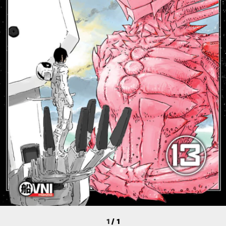
1
/
1