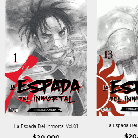
La Espada Del 
La Espada Del Inmortal Vol.01
$20
$20.000