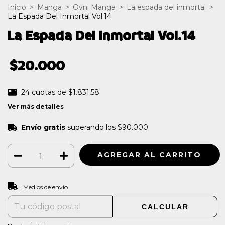
Inicio
>
Manga
>
Ovni Manga
>
La espada del inmortal
>
La Espada Del Inmortal Vol.14
La Espada Del Inmortal Vol.14
$20.000
24
cuotas de
$1.831,58
Ver más detalles
Envío gratis
superando los
$90.000
CAMBIAR CP
Entregas para el CP:
Medios de envío
CALCULAR