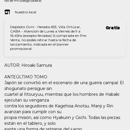
No sé mi código postal
Nuestro local
Depósito Ovni - Heredia 653, Villa Ortúzar,
Gratis
CABA - Atención de Lunes a Viernes de 9 a
16:45hs (excepto feriados) Si compraste en Pre-
Venta, no podes retirar hasta la fecha de
lanzamiento, indicada en el banner
promocional.
AUTOR: Hiroaki Samura
ANTEÚLTIMO TOMO
Japón se convirtió en el escenario de una guerra campal. El
shogunato persigue sin
cuartel al Ittouryuu, mientras que los hombres de Habaki
ejecutan su venganza
contra los seguidores de Kagehisa Anotsu. Manji y Rin
avanzan para cumplir con su
propia misión, así como Hyakurin y Giichi. Todas las piezas
están en el tablero, y solo
existe una forma de retirarse del juego.