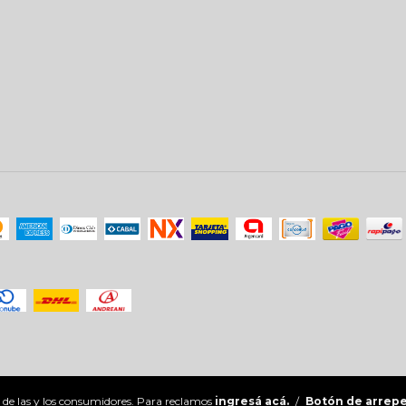
 de las y los consumidores. Para reclamos
ingresá acá.
/
Botón de arrep