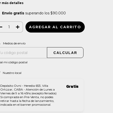
r más detalles
Envío gratis
superando los
$90.000
CAMBIAR CP
regas para el CP:
Medios de envío
CALCULAR
sé mi código postal
Nuestro local
Depósito Ovni - Heredia 653, Villa
Gratis
Ortúzar, CABA - Atención de Lunes a
Viernes de 9 a 16:45hs (excepto feriados)
Si compraste en Pre-Venta, no podes
retirar hasta la fecha de lanzamiento,
indicada en el banner promocional.