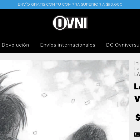
ENVÍO GRATIS CON TU COMPRA SUPERIOR A $90.000
e Devolución
Envíos internacionales
DC Ovniversu
Ini
La
LA
L
V