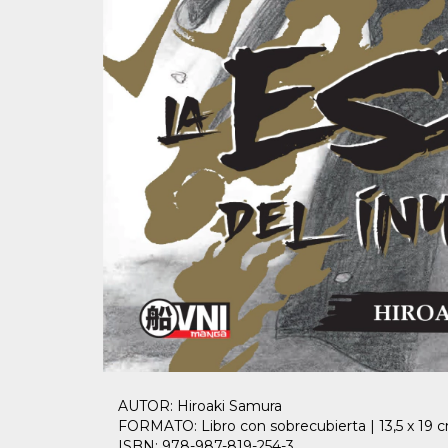
AUTOR: Hiroaki Samura
FORMATO: Libro con sobrecubierta | 13,5 x 19 
ISBN: 978-987-819-254-3