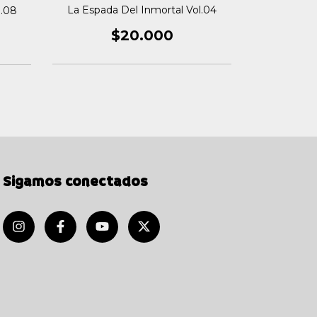
La Espada Del Inmortal Vol.04
La Espada
l.08
$20.000
Sigamos conectados