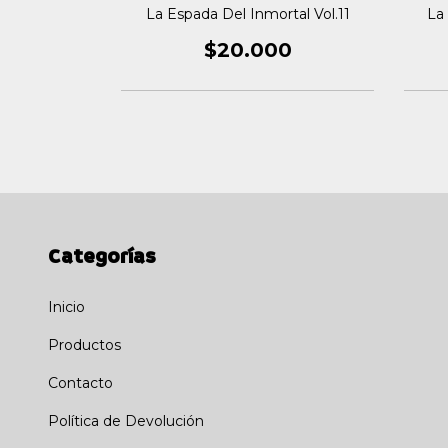
tal Vol.02
La Espada Del Inmortal Vol.11
La
0
$20.000
Categorías
Inicio
Productos
Contacto
Política de Devolución