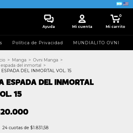
0
Ayuda
Mi cuenta
Mi carrito
s
Política de Privacidad
MUNDIALITO OVNI
cio
>
Manga
>
Ovni Manga
>
 espada del inmortal
>
 ESPADA DEL INMORTAL VOL. 15
A ESPADA DEL INMORTAL
OL. 15
$20.000
24
cuotas de
$1.831,58