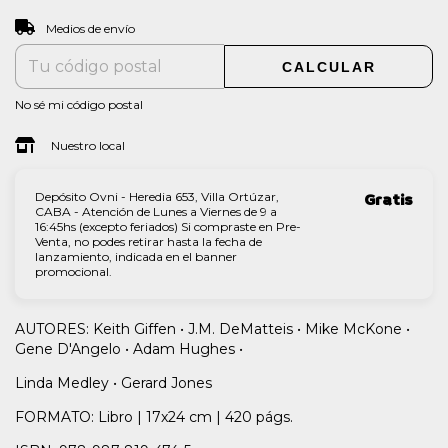
CAMBIAR CP
Entregas para el CP:
Medios de envío
CALCULAR
No sé mi código postal
Nuestro local
Depósito Ovni - Heredia 653, Villa Ortúzar,
Gratis
CABA - Atención de Lunes a Viernes de 9 a
16:45hs (excepto feriados) Si compraste en Pre-
Venta, no podes retirar hasta la fecha de
lanzamiento, indicada en el banner
promocional.
AUTORES: Keith Giffen • J.M. DeMatteis • Mike McKone •
Gene D'Angelo • Adam Hughes •
Linda Medley • Gerard Jones
FORMATO: Libro | 17x24 cm | 420 págs.