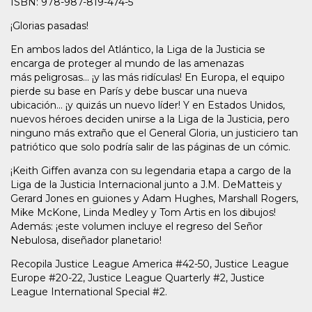
ISBN: 978-987-819-474-5
¡Glorias pasadas!
En ambos lados del Atlántico, la Liga de la Justicia se
encarga de proteger al mundo de las amenazas
más peligrosas... ¡y las más ridículas! En Europa, el equipo
pierde su base en París y debe buscar una nueva
ubicación... ¡y quizás un nuevo líder! Y en Estados Unidos,
nuevos héroes deciden unirse a la Liga de la Justicia, pero
ninguno más extraño que el General Gloria, un justiciero tan
patriótico que solo podría salir de las páginas de un cómic.
¡Keith Giffen avanza con su legendaria etapa a cargo de la
Liga de la Justicia Internacional junto a J.M. DeMatteis y
Gerard Jones en guiones y Adam Hughes, Marshall Rogers,
Mike McKone, Linda Medley y Tom Artis en los dibujos!
Además: ¡este volumen incluye el regreso del Señor
Nebulosa, diseñador planetario!
Recopila Justice League America #42-50, Justice League
Europe #20-22, Justice League Quarterly #2, Justice
League International Special #2.