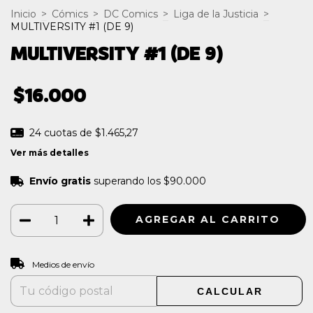
Inicio
>
Cómics
>
DC Comics
>
Liga de la Justicia
>
MULTIVERSITY #1 (DE 9)
MULTIVERSITY #1 (DE 9)
$16.000
24
cuotas de
$1.465,27
Ver más detalles
Envío gratis
superando los
$90.000
CAMBIAR CP
Entregas para el CP:
Medios de envío
CALCULAR