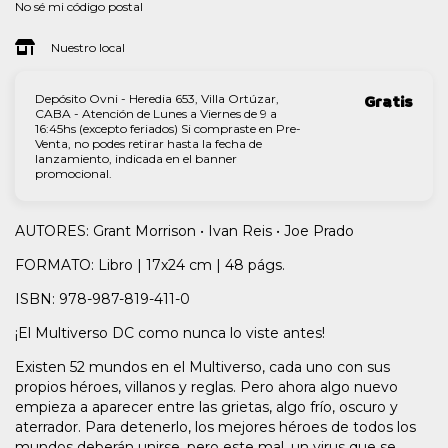
No sé mi código postal
Nuestro local
Depósito Ovni - Heredia 653, Villa Ortúzar,
Gratis
CABA - Atención de Lunes a Viernes de 9 a
16:45hs (excepto feriados) Si compraste en Pre-
Venta, no podes retirar hasta la fecha de
lanzamiento, indicada en el banner
promocional.
AUTORES: Grant Morrison • Ivan Reis • Joe Prado
FORMATO: Libro | 17x24 cm | 48 págs.
ISBN: 978-987-819-411-0
¡El Multiverso DC como nunca lo viste antes!
Existen 52 mundos en el Multiverso, cada uno con sus
propios héroes, villanos y reglas. Pero ahora algo nuevo
empieza a aparecer entre las grietas, algo frío, oscuro y
aterrador. Para detenerlo, los mejores héroes de todos los
mundos deberán unirse, pero este mal, un virus que se