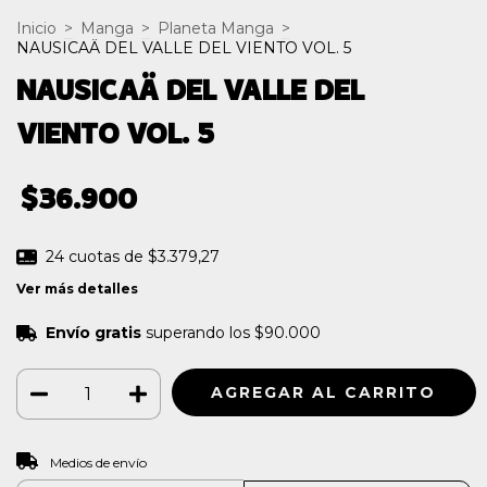
Inicio
>
Manga
>
Planeta Manga
>
NAUSICAÄ DEL VALLE DEL VIENTO VOL. 5
NAUSICAÄ DEL VALLE DEL
VIENTO VOL. 5
$36.900
24
cuotas de
$3.379,27
Ver más detalles
Envío gratis
superando los
$90.000
CAMBIAR CP
Entregas para el CP:
Medios de envío