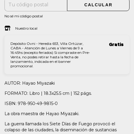
CALCULAR
No sé mi código postal
Nuestro local
Depósito Ovni - Heredia 653, Villa Ortúzar,
Gratis
CABA - Atención de Lunes a Viernes de 9 a
16:45hs (excepto feriados) Si compraste en Pre-
Venta, no podes retirar hasta la fecha de
lanzamiento, indicada en el banner
promocional.
AUTOR: Hayao Miyazaki
FORMATO: Libro | 18.3x25.5 cm | 152 págs.
ISBN: 978-950-49-9815-0
La obra maestra de Hayao Miyazaki.
La guerra llamada los Siete Días de Fuego provocó el
colapso de las ciudades, la diseminación de sustancias