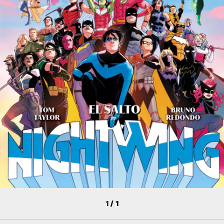
1
/
1