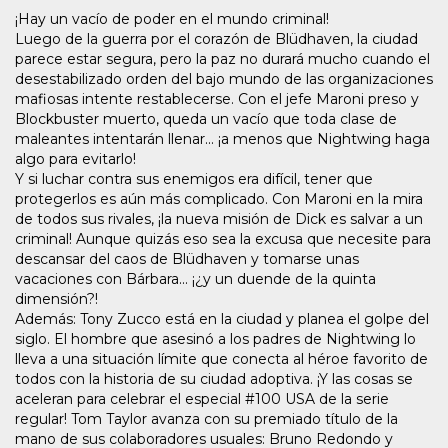
¡Hay un vacío de poder en el mundo criminal!
Luego de la guerra por el corazón de Blüdhaven, la ciudad
parece estar segura, pero la paz no durará mucho cuando el
desestabilizado orden del bajo mundo de las organizaciones
mafiosas intente restablecerse. Con el jefe Maroni preso y
Blockbuster muerto, queda un vacío que toda clase de
maleantes intentarán llenar... ¡a menos que Nightwing haga
algo para evitarlo!
Y si luchar contra sus enemigos era difícil, tener que
protegerlos es aún más complicado. Con Maroni en la mira
de todos sus rivales, ¡la nueva misión de Dick es salvar a un
criminal! Aunque quizás eso sea la excusa que necesite para
descansar del caos de Blüdhaven y tomarse unas
vacaciones con Bárbara... ¡¿y un duende de la quinta
dimensión?!
Además: Tony Zucco está en la ciudad y planea el golpe del
siglo. El hombre que asesinó a los padres de Nightwing lo
lleva a una situación límite que conecta al héroe favorito de
todos con la historia de su ciudad adoptiva. ¡Y las cosas se
aceleran para celebrar el especial #100 USA de la serie
regular! Tom Taylor avanza con su premiado título de la
mano de sus colaboradores usuales: Bruno Redondo y