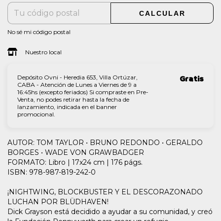
CALCULAR
No sé mi código postal
Nuestro local
Depósito Ovni - Heredia 653, Villa Ortúzar,
Gratis
CABA - Atención de Lunes a Viernes de 9 a
16:45hs (excepto feriados) Si compraste en Pre-
Venta, no podes retirar hasta la fecha de
lanzamiento, indicada en el banner
promocional.
AUTOR: TOM TAYLOR • BRUNO REDONDO • GERALDO
BORGES • WADE VON GRAWBADGER
FORMATO: Libro | 17x24 cm | 176 págs.
ISBN: 978-987-819-242-0
¡NIGHTWING, BLOCKBUSTER Y EL DESCORAZONADO
LUCHAN POR BLÜDHAVEN!
Dick Grayson está decidido a ayudar a su comunidad, y creó