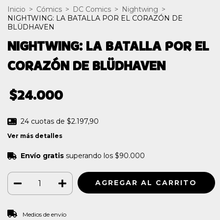
Inicio
>
Cómics
>
DC Comics
>
Nightwing
>
NIGHTWING: LA BATALLA POR EL CORAZÓN DE
BLÜDHAVEN
NIGHTWING: LA BATALLA POR EL
CORAZÓN DE BLÜDHAVEN
$24.000
24
cuotas de
$2.197,90
Ver más detalles
Envío gratis
superando los
$90.000
CAMBIAR CP
Entregas para el CP:
Medios de envío