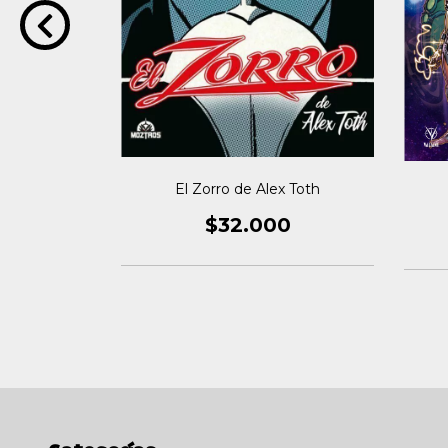
El Zorro de Alex Toth
 POWER
l.2
$32.000
0