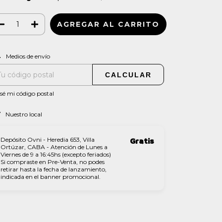
CAMBIAR CP
regas para el CP:
Medios de envío
CALCULAR
sé mi código postal
Nuestro local
Depósito Ovni - Heredia 653, Villa
Gratis
Ortúzar, CABA - Atención de Lunes a
Viernes de 9 a 16:45hs (excepto feriados)
Si compraste en Pre-Venta, no podes
retirar hasta la fecha de lanzamiento,
indicada en el banner promocional.