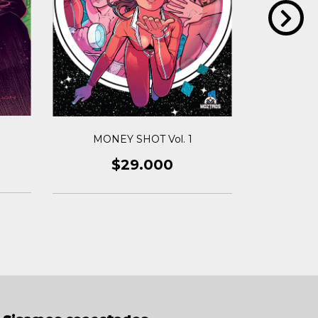
Migth
MONEY SHOT Vol. 1
RA
$29.000