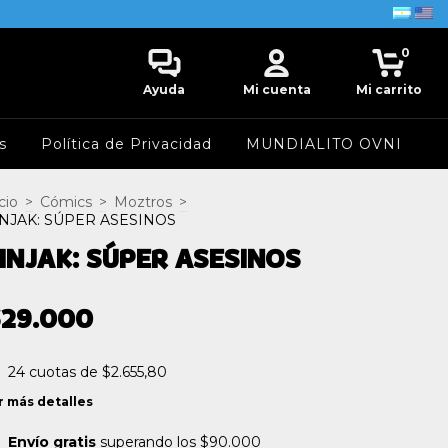
0
Ayuda
Mi cuenta
Mi carrito
s
Política de Privacidad
MUNDIALITO OVNI
cio
>
Cómics
>
Moztros
>
NJAK: SÚPER ASESINOS
INJAK: SÚPER ASESINOS
$29.000
24
cuotas de
$2.655,80
r más detalles
Envío gratis
superando los
$90.000