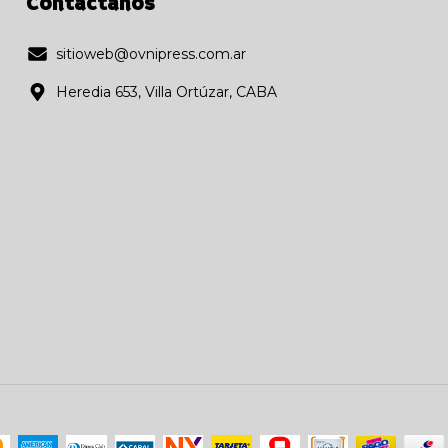
Contactános
sitioweb@ovnipress.com.ar
Heredia 653, Villa Ortúzar, CABA