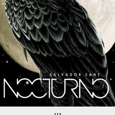
1
/
1