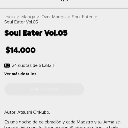
Inicio
>
Manga
>
Ovni Manga
>
Soul Eater
>
Soul Eater Vol.05
Soul Eater Vol.05
$14.000
24
cuotas de
$1.282,11
Ver más detalles
Autor: Atsushi Ohkubo.
Es una noche de celebración y cada Maestro y su Arma se
han reunido para festejar acompañados de música y baile.