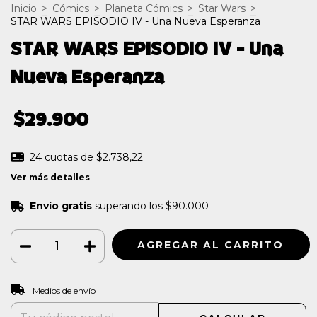
Inicio
>
Cómics
>
Planeta Cómics
>
Star Wars
>
STAR WARS EPISODIO IV - Una Nueva Esperanza
STAR WARS EPISODIO IV - Una
Nueva Esperanza
$29.900
24
cuotas de
$2.738,22
Ver más detalles
Envío gratis
superando los
$90.000
CAMBIAR CP
Entregas para el CP:
Medios de envío