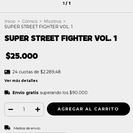
1
/
1
Inicio
>
Cómics
>
Moztros
>
SUPER STREET FIGHTER VOL. 1
SUPER STREET FIGHTER VOL. 1
$25.000
24
cuotas de
$2.289,48
Ver más detalles
Envío gratis
superando los
$90.000
CAMBIAR CP
Entregas para el CP:
Medios de envío