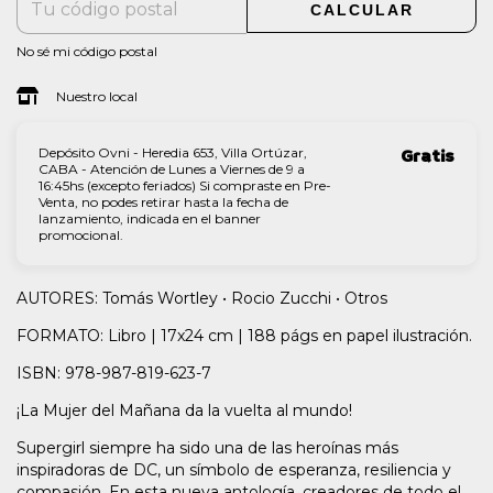
CALCULAR
No sé mi código postal
Nuestro local
Depósito Ovni - Heredia 653, Villa Ortúzar,
Gratis
CABA - Atención de Lunes a Viernes de 9 a
16:45hs (excepto feriados) Si compraste en Pre-
Venta, no podes retirar hasta la fecha de
lanzamiento, indicada en el banner
promocional.
AUTORES: Tomás Wortley • Rocio Zucchi • Otros
FORMATO: Libro | 17x24 cm | 188 págs en papel ilustración.
ISBN: 978-987-819-623-7
¡La Mujer del Mañana da la vuelta al mundo!
Supergirl siempre ha sido una de las heroínas más
inspiradoras de DC, un símbolo de esperanza, resiliencia y
compasión. En esta nueva antología, creadores de todo el