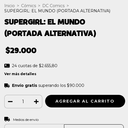
Inicio
>
Cómics
>
DC Comics
>
SUPERGIRL: EL MUNDO (PORTADA ALTERNATIVA)
SUPERGIRL: EL MUNDO
(PORTADA ALTERNATIVA)
$29.000
24
cuotas de
$2.655,80
Ver más detalles
Envío gratis
superando los
$90.000
CAMBIAR CP
Entregas para el CP:
Medios de envío