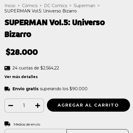
Inicio
>
Cómics
>
DC Comics
>
Superman
>
SUPERMAN Vol.5: Universo Bizarro
SUPERMAN Vol.5: Universo
Bizarro
$28.000
24
cuotas de
$2.564,22
Ver más detalles
Envío gratis
superando los
$90.000
CAMBIAR CP
Entregas para el CP:
Medios de envío