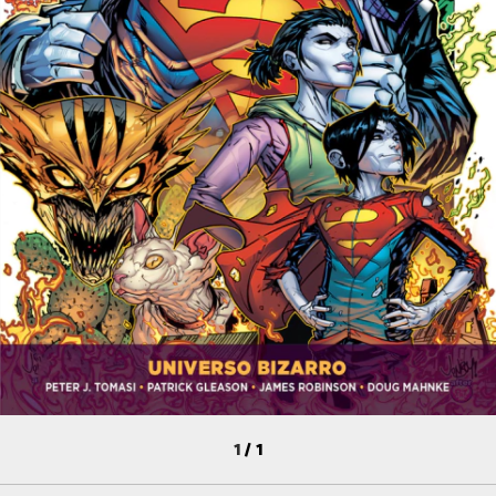
1
/
1