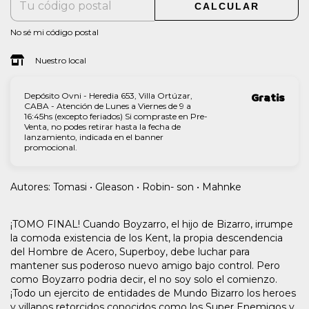
CALCULAR
No sé mi código postal
Nuestro local
Depósito Ovni - Heredia 653, Villa Ortúzar,
Gratis
CABA - Atención de Lunes a Viernes de 9 a
16:45hs (excepto feriados) Si compraste en Pre-
Venta, no podes retirar hasta la fecha de
lanzamiento, indicada en el banner
promocional.
Autores: Tomasi • Gleason • Robin- son • Mahnke
¡TOMO FINAL! Cuando Boyzarro, el hijo de Bizarro, irrumpe
la comoda existencia de los Kent, la propia descendencia
del Hombre de Acero, Superboy, debe luchar para
mantener sus poderoso nuevo amigo bajo control. Pero
como Boyzarro podria decir, el no soy solo el comienzo.
¡Todo un ejercito de entidades de Mundo Bizarro los heroes
y villanos retorcidos conocidos como los Super Enemigos y