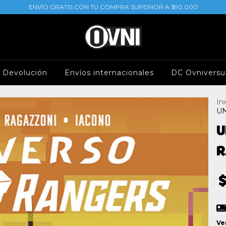
ENVÍO GRATIS CON TU COMPRA SUPERIOR A $90.000
e Devolución
Envíos internacionales
DC Ovniversu
Ini
U
U
R
Ve