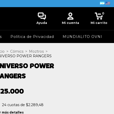
0
Ayuda
Mi cuenta
Mi carrito
s
Política de Privacidad
MUNDIALITO OVNI
cio
>
Cómics
>
Moztros
>
NIVERSO POWER RANGERS
NIVERSO POWER
ANGERS
$25.000
24
cuotas de
$2.289,48
r más detalles