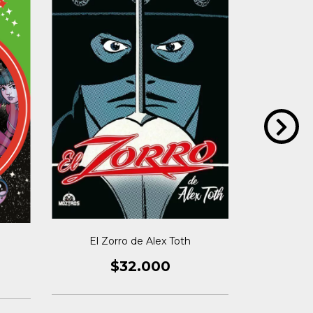
El Zorro de Alex Toth
X-0 
$32.000