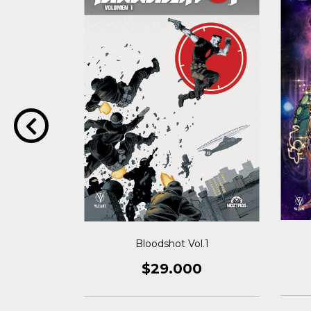
 Vol.1
Bloodshot Vol.1
0
$29.000