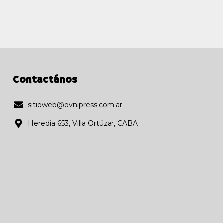
Contactános
sitioweb@ovnipress.com.ar
Heredia 653, Villa Ortúzar, CABA