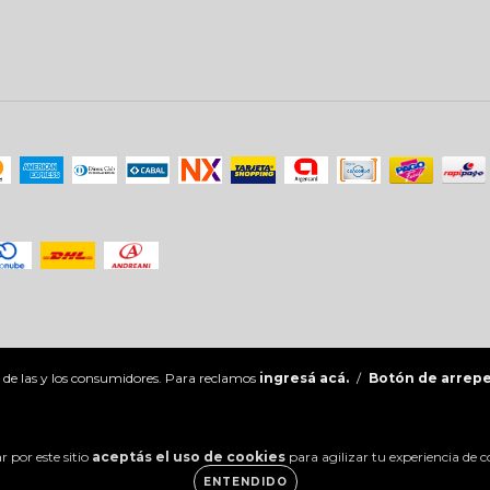
 de las y los consumidores. Para reclamos
ingresá acá.
/
Botón de arrep
 por este sitio
aceptás el uso de cookies
para agilizar tu experiencia de 
ENTENDIDO