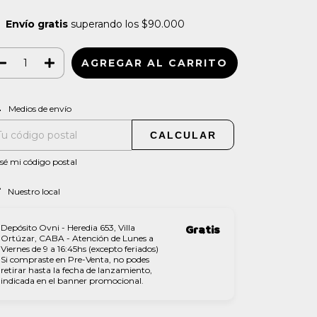
Envío gratis
superando los
$90.000
CAMBIAR CP
regas para el CP:
Medios de envío
CALCULAR
sé mi código postal
Nuestro local
Depósito Ovni - Heredia 653, Villa
Gratis
Ortúzar, CABA - Atención de Lunes a
Viernes de 9 a 16:45hs (excepto feriados)
Si compraste en Pre-Venta, no podes
retirar hasta la fecha de lanzamiento,
indicada en el banner promocional.