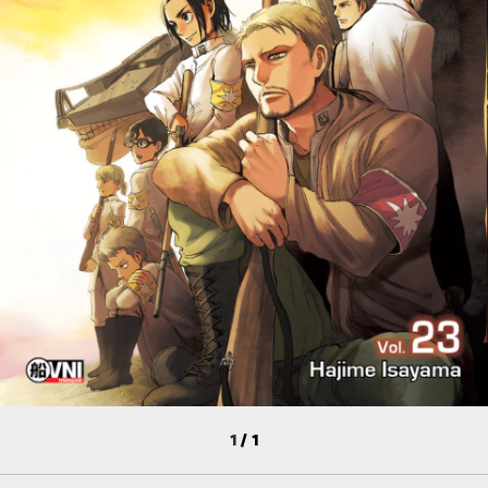
1
/
1