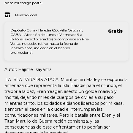
No sé mi código postal
Nuestro local
Depósito Ovni - Heredia 653, Villa Ortúzar,
Gratis
CABA - Atención de Lunes a Viernes de 9 a
16:45hs (excepto feriados) Si compraste en Pre-
Venta, no podes retirar hasta la fecha de
lanzamiento, indicada en el banner
promocional.
Autor: Hajime Isayama
¡LA ISLA PARADIS ATACA! Mientras en Marley se exponía la
amenaza que representa la Isla Paradis para el mundo, el
traidor a la paz, Eren Yeager, asestó un golpe masivo y
mortal, dejando miles de cuerpos de civiles a su paso.
Mientras tanto, los soldados eldianos liderados por Mikasa,
siembran el caos en la ciudad e interrumpen las
comunicaciones militares. Pero la batalla entre Eren y el
Titán Martillo de Guerra recién comienza, y las
consecuencias de este enfrentamiento podrían ser
desastrosas para la humanidad...