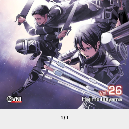
1
/
1