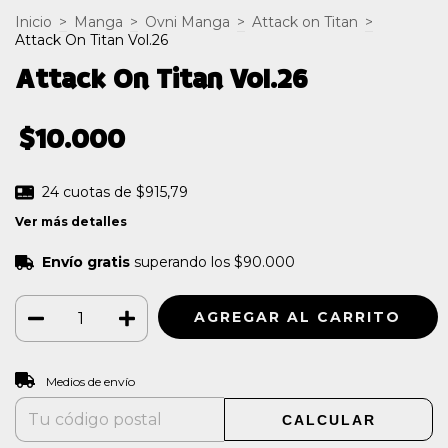
Inicio
>
Manga
>
Ovni Manga
>
Attack on Titan
>
Attack On Titan Vol.26
Attack On Titan Vol.26
$10.000
24
cuotas de
$915,79
Ver más detalles
Envío gratis
superando los
$90.000
CAMBIAR CP
Entregas para el CP:
Medios de envío
CALCULAR