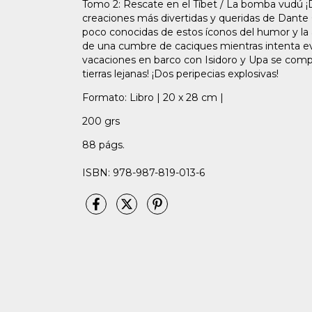
Tomo 2: Rescate en el Tíbet / La bomba vudú ¡D
creaciones más divertidas y queridas de Dante Q
poco conocidas de estos íconos del humor y la a
de una cumbre de caciques mientras intenta evit
vacaciones en barco con Isidoro y Upa se com
tierras lejanas! ¡Dos peripecias explosivas!
Formato: Libro | 20 x 28 cm |
200 grs
88 págs.
ISBN: 978-987-819-013-6