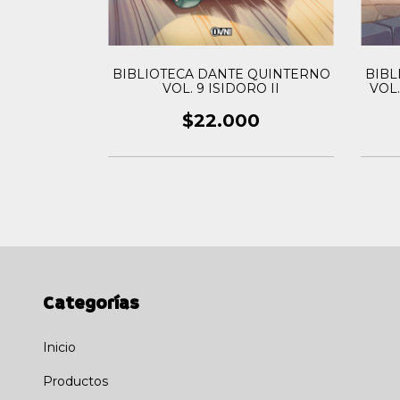
BIBLIOTECA DANTE QUINTERNO
BIBL
erno Vol.06:
VOL. 9 ISIDORO II
VOL.
I
$22.000
0
Categorías
Inicio
Productos