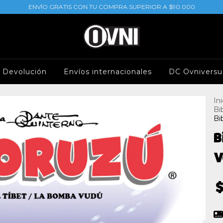
ENVÍO GRATIS CON TU COMPRA SUPERIOR A $90.000
e Devolución
Envíos internacionales
DC Ovniversu
Ini
Bi
Bi
B
V