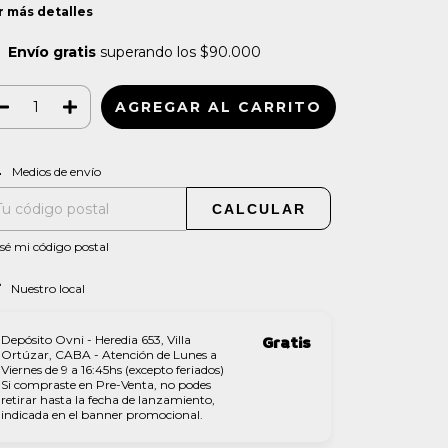
r más detalles
Envío gratis
superando los
$90.000
CAMBIAR CP
regas para el CP:
Medios de envío
CALCULAR
sé mi código postal
Nuestro local
Depósito Ovni - Heredia 653, Villa
Gratis
Ortúzar, CABA - Atención de Lunes a
Viernes de 9 a 16:45hs (excepto feriados)
Si compraste en Pre-Venta, no podes
retirar hasta la fecha de lanzamiento,
indicada en el banner promocional.