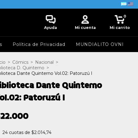
0
Ayuda
Mi cuenta
Mi carrito
s
Política de Privacidad
MUNDIALITO OVNI
cio
>
Cómics
>
Nacional
>
blioteca D. Quinterno
>
blioteca Dante Quinterno Vol.02: Patoruzú I
iblioteca Dante Quinterno
ol.02: Patoruzú I
$22.000
24
cuotas de
$2.014,74