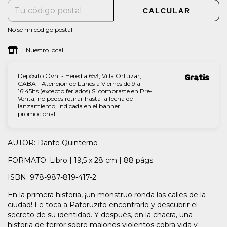
CALCULAR
No sé mi código postal
Nuestro local
Depósito Ovni - Heredia 653, Villa Ortúzar,
Gratis
CABA - Atención de Lunes a Viernes de 9 a
16:45hs (excepto feriados) Si compraste en Pre-
Venta, no podes retirar hasta la fecha de
lanzamiento, indicada en el banner
promocional.
AUTOR: Dante Quinterno
FORMATO: Libro | 19,5 x 28 cm | 88 págs.
ISBN: 978-987-819-417-2
En la primera historia, ¡un monstruo ronda las calles de la
ciudad! Le toca a Patoruzito encontrarlo y descubrir el
secreto de su identidad. Y después, en la chacra, una
historia de terror sobre malones violentos cobra vida y