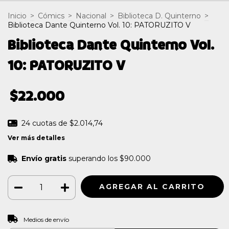
Inicio
>
Cómics
>
Nacional
>
Biblioteca D. Quinterno
>
Biblioteca Dante Quinterno Vol. 10: PATORUZITO V
Biblioteca Dante Quinterno Vol.
10: PATORUZITO V
$22.000
24
cuotas de
$2.014,74
Ver más detalles
Envío gratis
superando los
$90.000
CAMBIAR CP
Entregas para el CP:
Medios de envío