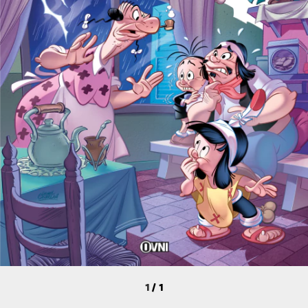
1
/
1