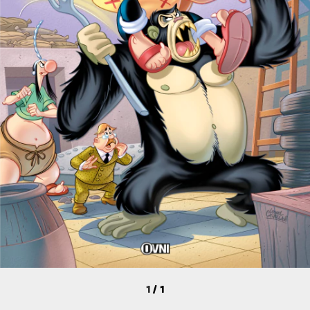
1
/
1