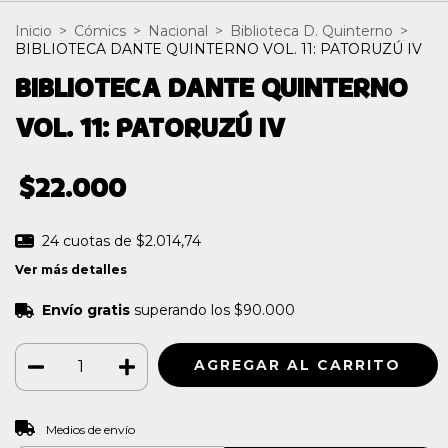
Inicio
>
Cómics
>
Nacional
>
Biblioteca D. Quinterno
>
BIBLIOTECA DANTE QUINTERNO VOL. 11: PATORUZÚ IV
BIBLIOTECA DANTE QUINTERNO
VOL. 11: PATORUZÚ IV
$22.000
24
cuotas de
$2.014,74
Ver más detalles
Envío gratis
superando los
$90.000
CAMBIAR CP
Entregas para el CP:
Medios de envío