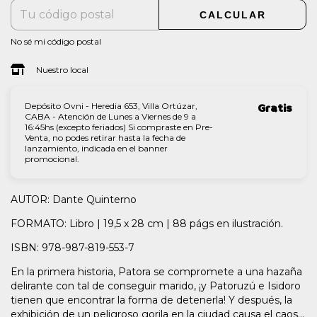
CALCULAR
No sé mi código postal
Nuestro local
Depósito Ovni - Heredia 653, Villa Ortúzar,
Gratis
CABA - Atención de Lunes a Viernes de 9 a
16:45hs (excepto feriados) Si compraste en Pre-
Venta, no podes retirar hasta la fecha de
lanzamiento, indicada en el banner
promocional.
AUTOR: Dante Quinterno
FORMATO: Libro | 19,5 x 28 cm | 88 págs en ilustración.
ISBN: 978-987-819-553-7
En la primera historia, Patora se compromete a una hazaña
delirante con tal de conseguir marido, ¡y Patoruzú e Isidoro
tienen que encontrar la forma de detenerla! Y después, la
exhibición de un peligroso gorila en la ciudad causa el caos...