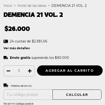
Inicio
>
Hotel de las ideas
>
DEMENCIA 21 VOL. 2
DEMENCIA 21 VOL. 2
$26.000
24
cuotas de
$2.381,06
Ver más detalles
Envío gratis
superando los
$90.000
CAMBIAR CP
Entregas para el CP:
Medios de envío
CALCULAR
No sé mi código postal